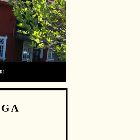
RI
IGA