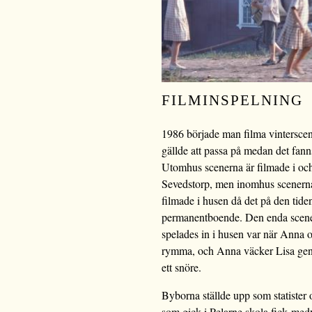
FILMINSPELNING
1986 började man filma vinterscen
gällde att passa på medan det fann
Utomhus scenerna är filmade i och
Sevedstorp, men inomhus scenerna
filmade i husen då det på den tide
permanentboende. Den enda scen
spelades in i husen var när Anna 
rymma, och Anna väcker Lisa geno
ett snöre.
Byborna ställde upp som statister
som gick i Pelarne skola fick me