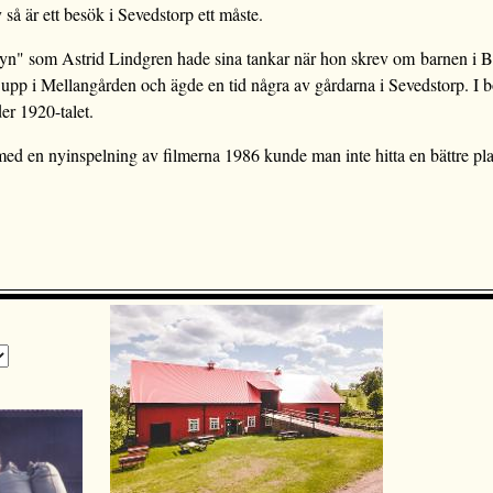
å är ett besök i Sevedstorp ett måste.
byn" som Astrid Lindgren hade sina tankar när hon skrev om barnen i Bu
pp i Mellangården och ägde en tid några av gårdarna i Sevedstorp. I b
r 1920-talet.
 med en nyinspelning av filmerna 1986 kunde man inte hitta en bättre pla