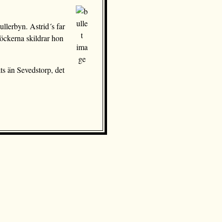
llerbyn. Astrid´s far
öckerna skildrar hon
ts än Sevedstorp, det