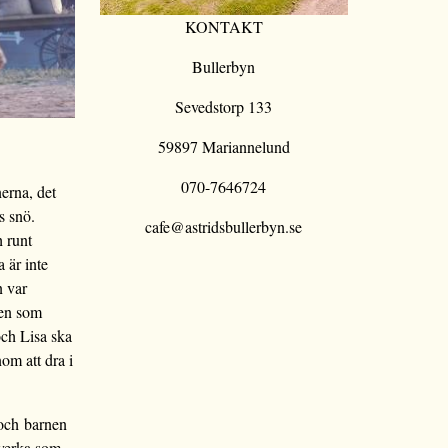
KONTAKT
Bullerbyn
Sevedstorp 133
59897 Mariannelund
070-7646724
erna, det
s snö.
cafe@astridsbullerbyn.se
 runt
 är inte
n var
en som
och Lisa ska
m att dra i
 och barnen
dverka som