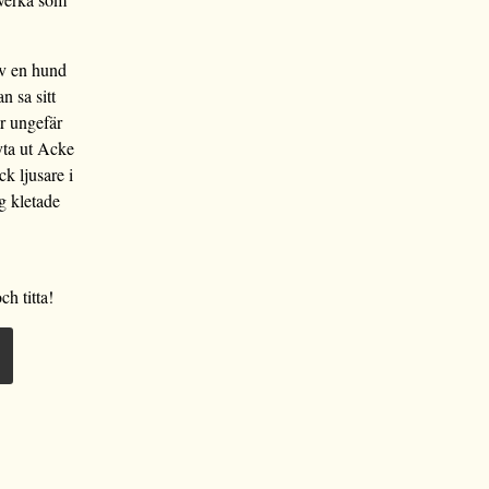
av en hund
n sa sitt
r ungefär
yta ut Acke
k ljusare i
rg kletade
h titta!